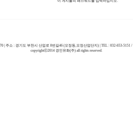
이 게시물의 패스워드를 입력하십시오.
 주소 : 경기도 부천시 산업로 8번길46 (오정동,오정산업단지) | TEL : 032-653-5151 / 032-663-51
copyrightⓒ2014 경인유화(주) all rights reserved.