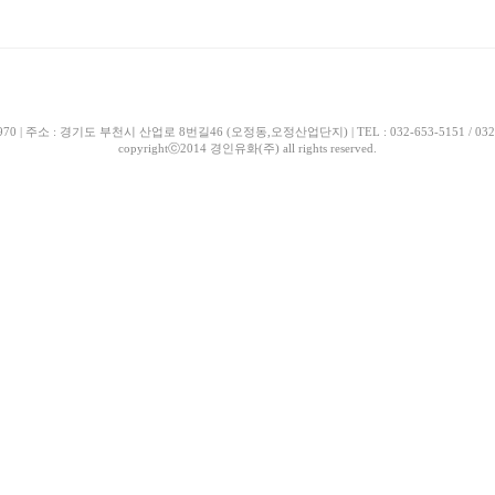
| 주소 : 경기도 부천시 산업로 8번길46 (오정동,오정산업단지) | TEL : 032-653-5151 / 032-663-518
copyrightⓒ2014 경인유화(주) all rights reserved.