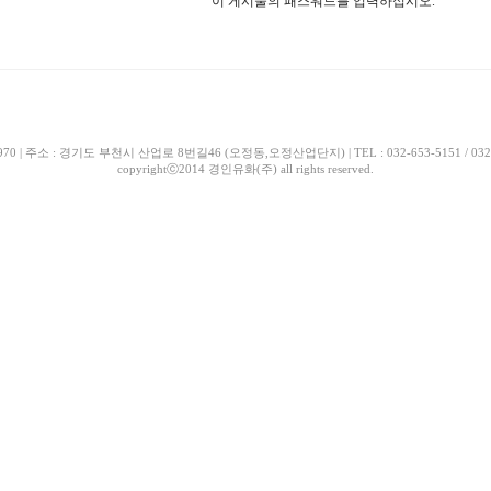
이 게시물의 패스워드를 입력하십시오.
| 주소 : 경기도 부천시 산업로 8번길46 (오정동,오정산업단지) | TEL : 032-653-5151 / 032-663-518
copyrightⓒ2014 경인유화(주) all rights reserved.