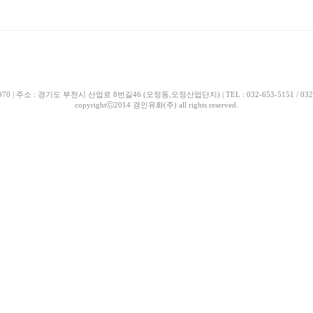
| 주소 : 경기도 부천시 산업로 8번길46 (오정동,오정산업단지) | TEL : 032-653-5151 / 032-663-518
copyrightⓒ2014 경인유화(주) all rights reserved.