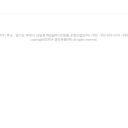
| 주소 : 경기도 부천시 산업로 8번길46 (오정동,오정산업단지) | TEL : 032-653-5151 / 032-663-518
copyrightⓒ2014 경인유화(주) all rights reserved.