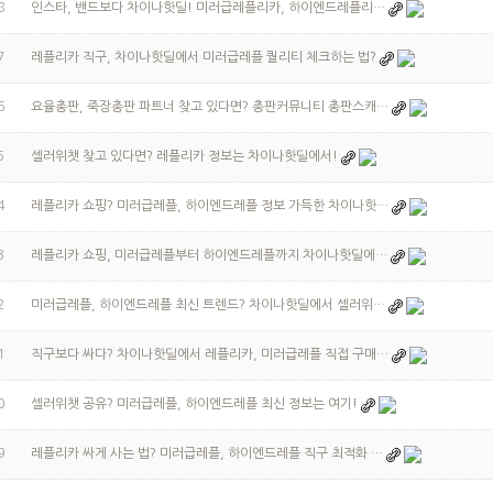
8
인스타, 밴드보다 차이나핫딜! 미러급레플리카, 하이엔드레플리…
7
레플리카 직구, 차이나핫딜에서 미러급레플 퀄리티 체크하는 법?
6
요율총판, 죽장총판 파트너 찾고 있다면? 총판커뮤니티 총판스캐…
5
셀러위챗 찾고 있다면? 레플리카 정보는 차이나핫딜에서!
4
레플리카 쇼핑? 미러급레플, 하이엔드레플 정보 가득한 차이나핫…
3
레플리카 쇼핑, 미러급레플부터 하이엔드레플까지 차이나핫딜에…
2
미러급레플, 하이엔드레플 최신 트렌드? 차이나핫딜에서 셀러위…
1
직구보다 싸다? 차이나핫딜에서 레플리카, 미러급레플 직접 구매…
0
셀러위챗 공유? 미러급레플, 하이엔드레플 최신 정보는 여기!
9
레플리카 싸게 사는 법? 미러급레플, 하이엔드레플 직구 최적화 …