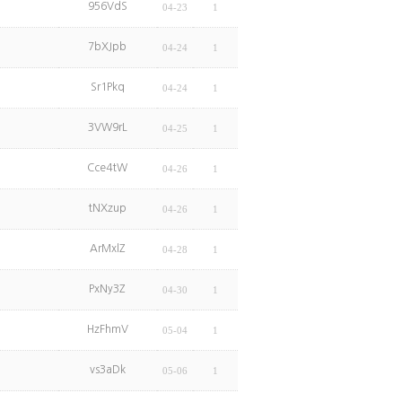
956VdS
04-23
1
7bXJpb
04-24
1
Sr1Pkq
04-24
1
3VW9rL
04-25
1
Cce4tW
04-26
1
tNXzup
04-26
1
ArMxlZ
04-28
1
PxNy3Z
04-30
1
HzFhmV
05-04
1
vs3aDk
05-06
1