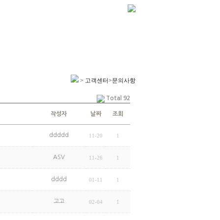
> 고객센터>문의사항
Total 92
작성자
날짜
조회
ddddd
11-20
1
ASV
11-26
1
dddd
01-11
1
고고
02-04
1