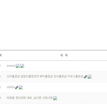
호
제 목
2
aaaaa
1
신라출장샵 일본인출장안마 뷰티출장샵 천사출장샵 카오스출장샵
0
dddd
9
박광용 경인유화 대표, 남다른 고향사랑