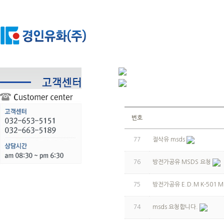
번호
77
절삭유 msds
76
방전가공유 MSDS 요청
75
방전가공유 E.D.M K-501 
74
msds 요청합니다.