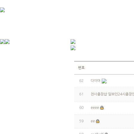
번호
62
다이아
61
천사출장샵 일보인24시출장
60
eeee
59
ee