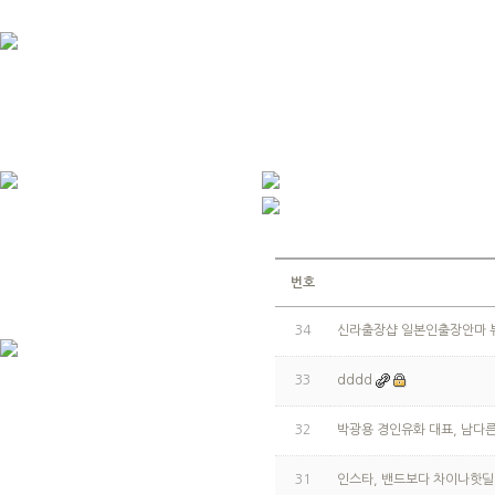
번호
34
신라출장샵 일본인출장안마 
33
dddd
32
박광용 경인유화 대표, 남다
31
인스타, 밴드보다 차이나핫딜