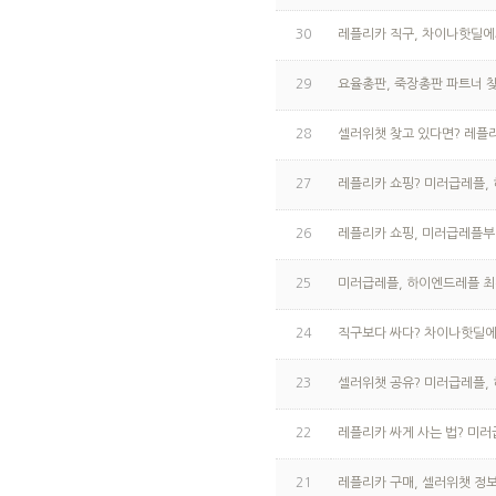
30
레플리카 직구, 차이나핫딜에
29
요율총판, 죽장총판 파트너 
28
셀러위챗 찾고 있다면? 레플
27
레플리카 쇼핑? 미러급레플,
26
레플리카 쇼핑, 미러급레플
25
미러급레플, 하이엔드레플 최
24
직구보다 싸다? 차이나핫딜에
23
셀러위챗 공유? 미러급레플,
22
레플리카 싸게 사는 법? 미러
21
레플리카 구매, 셀러위챗 정