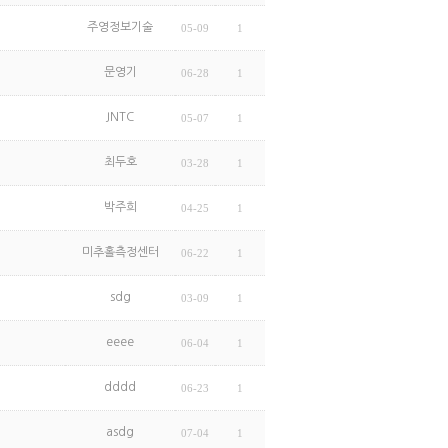
주영정보기술
05-09
1
문영기
06-28
1
JNTC
05-07
1
최두호
03-28
1
박주희
04-25
1
미추홀측정센터
06-22
1
sdg
03-09
1
eeee
06-04
1
dddd
06-23
1
asdg
07-04
1