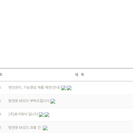
호
제 목
6
엔진관리, 기능향상 제품 제안(안내)
5
방전유 MSDS 부탁드립니다
4
[주]로지파이 입니다
3
방전유 MSDS 요청 건.