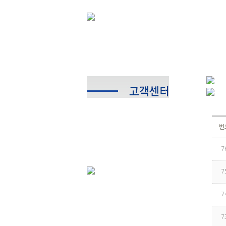
번
7
7
7
7