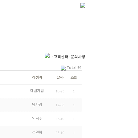
> 고객센터>문의사항
Total 91
작성자
날짜
조회
대림기업
10-23
1
남차장
12-08
1
임덕수
03-19
1
정원화
05-10
1