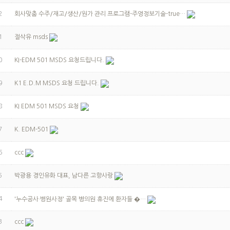
2
회사맞춤 수주/재고/생산/원가 관리 프로그램-주영정보기술-true…
1
절삭유 msds
0
KI-EDM 501 MSDS 요청드립니다.
9
K1 E.D.M MSDS 요청 드립니다.
8
KI EDM 501 MSDS 요청
7
K. EDM-501
6
ccc
5
박광용 경인유화 대표, 남다른 고향사랑
4
'누수공사·병원사정' 골목 병의원 휴진에 환자들 �…
3
ccc