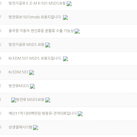
8
방전가공유 E.D.M K-501 MSDS요청
7
방전유(K-501)msds 요청드립니다.
6
중국향 자동차 엔진류등 윤활류 수출 가능성
5
방전가공유 MSDS 요청
4
KI-EDM 501 MSDS 요청드립니다.
3
KI EDM 501
2
방전유MSDS
1
방전유 MSDS요청
0
예산±1억1천6백만원-방청유-견적의뢰입니다
9
상생결제시스템