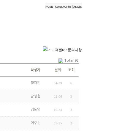
> 고객센터>문의사항
Total 92
작성자
날짜
조회
황다흰
04-29
6
남영현
02-06
3
김도열
10-24
3
이주현
07-25
3