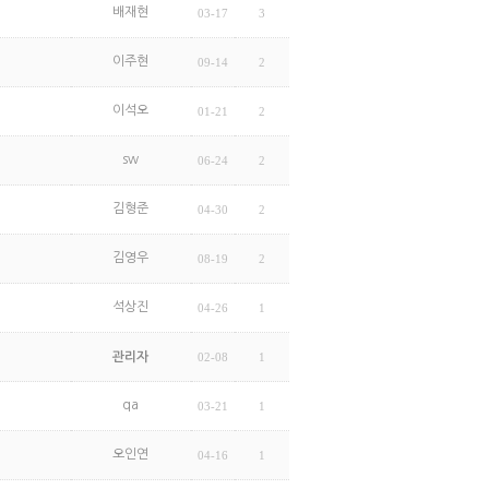
배재현
03-17
3
이주현
09-14
2
이석오
01-21
2
sw
06-24
2
김형준
04-30
2
김영우
08-19
2
석상진
04-26
1
관리자
02-08
1
qa
03-21
1
오인연
04-16
1