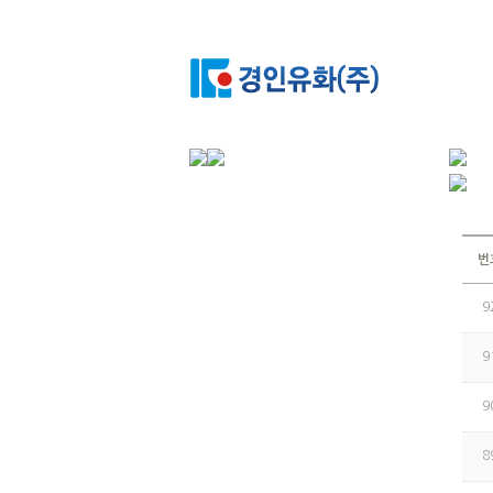
번
9
9
9
8