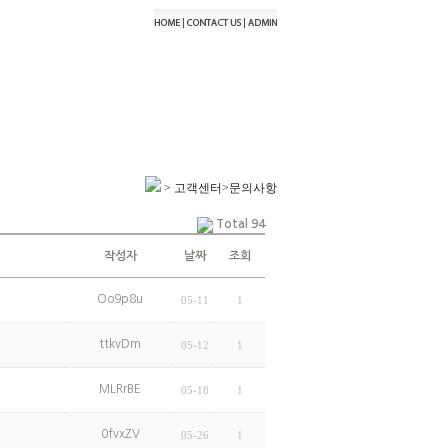
> 고객센터>문의사항
Total 94
작성자
날짜
조회
Oo9p8u
05-11
1
ttkvDm
05-12
1
MLRrBE
05-18
1
0fvxZV
05-26
1