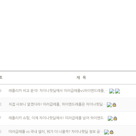
호
제 목
9
레플리카 비교 분석! 차이나핫딜에서 미러급레플vs하이엔드레플,…
8
직접 사보니 알겠더라! 미러급레플, 하이엔드레플은 차이나핫딜…
7
레플리카 쇼핑, 이제 차이나핫딜에서! 미러급레플 넘어 하이엔드…
6
미러급레플 vs 국내 셀러, 뭐가 더 나을까? 차이나핫딜 정보 공…