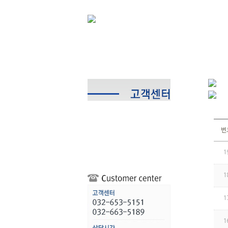
번
1
1
1
1