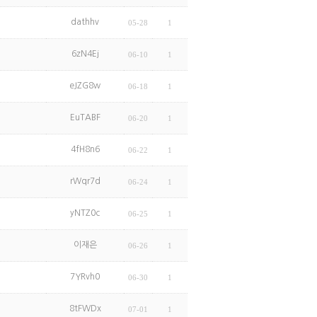
dathhv
05-28
1
6zN4Ej
06-10
1
eJZG8w
06-18
1
EuTABF
06-20
1
4fH8n6
06-22
1
rWqr7d
06-24
1
yNTZ0c
06-25
1
이재은
06-26
1
7YRvh0
06-30
1
8tFWDx
07-01
1