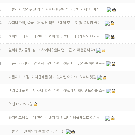
5
레플리카 셀러위챗 정보, 차이나핫딜에서 다 얻어가세요. 미러급…
4
차이나핫딜, 중국 1차 셀러 직접 구매의 모든 것 (레플리카 꿀팁…
3
하이엔드레플 구매 전에 꼭 봐야 할 정보! 미러급레플도 여기서 …
2
셀러위챗? 공장 정보? 차이나핫딜이면 모든 게 해결됩니다!
1
레플리카 제대로 알고 싶다면? 차이나핫딜 미러급레플 하이엔드…
0
레플리카 쇼핑, 미러급레플 찾고 있다면 여기요! 차이나핫딜
9
미러급레플 어디서 사야 할까? 차이나핫딜에서 하이엔드레플 쇼…
8
최신 MSDS요청
7
하이엔드레플 구매 전에 꼭 봐야 할 정보! 미러급레플도 여기서 …
6
레플 직구 전 확인해야 할 정보, 직구랩