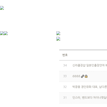
번호
34
신라출장샵 일본인출장안마 
33
dddd
32
박광용 경인유화 대표, 남다
31
인스타, 밴드보다 차이나핫딜