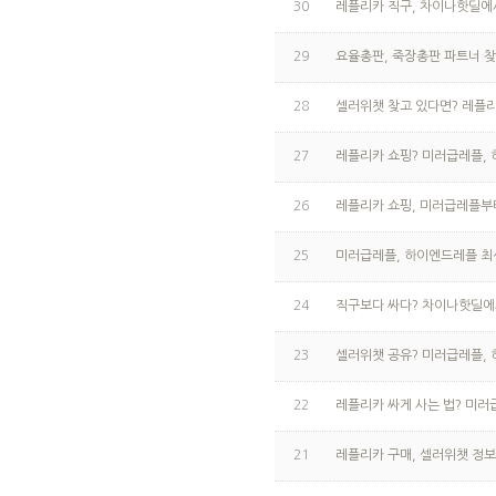
30
레플리카 직구, 차이나핫딜에
29
요율총판, 죽장총판 파트너 
28
셀러위챗 찾고 있다면? 레플
27
레플리카 쇼핑? 미러급레플,
26
레플리카 쇼핑, 미러급레플
25
미러급레플, 하이엔드레플 최
24
직구보다 싸다? 차이나핫딜에
23
셀러위챗 공유? 미러급레플, 
22
레플리카 싸게 사는 법? 미러
21
레플리카 구매, 셀러위챗 정