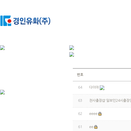
번호
64
다이아
63
천사출장샵 일보인24시출장
62
eeee
61
ee