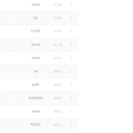
asdg
07-04
1
jnj
07-05
1
다이아
07-07
1
asvas
07-28
1
eeee
07-31
1
ee
08-01
1
asdf
08-02
1
dddddd
08-07
1
eeee
08-12
1
박선미
09-11
1