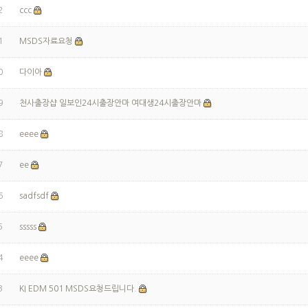
2
ccc
1
MSDS자료요청
0
다이아
9
천사출장샵 일보인24시출장안마 여대생24시출장안마
8
eeee
7
ee
6
sadfsdf
5
sssss
4
eeee
3
KI EDM 501 MSDS요청드립니다.