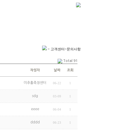
> 고객센터>문의사항
Total 91
작성자
날짜
조회
미추홀측정센터
06-22
1
sdg
03-09
1
eeee
06-04
1
dddd
06-23
1