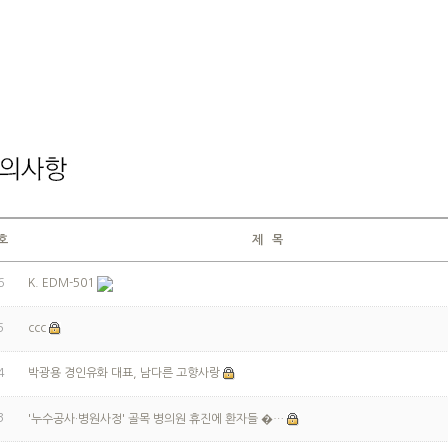
호
제 목
6
K. EDM-501
5
ccc
4
박광용 경인유화 대표, 남다른 고향사랑
3
'누수공사·병원사정' 골목 병의원 휴진에 환자들 �…