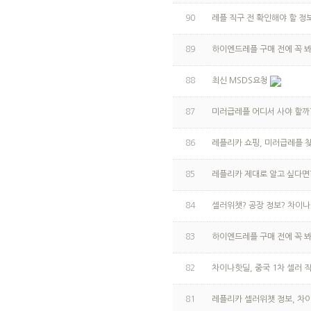
90
레플 직구 전 확인해야 할 정
89
하이엔드레플 구매 전에 꼭 봐
88
최신 MSDS요청
87
미러급레플 어디서 사야 할까
86
레플리카 쇼핑, 미러급레플 
85
레플리카 제대로 알고 싶다면
84
셀러위챗? 공장 정보? 차이
83
하이엔드레플 구매 전에 꼭 봐
82
차이나핫딜, 중국 1차 셀러 
81
레플리카 셀러위챗 정보, 차