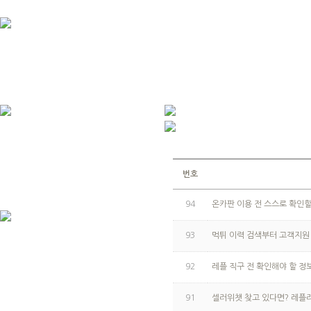
번호
94
온카판 이용 전 스스로 확인할
93
먹튀 이력 검색부터 고객지원
92
레플 직구 전 확인해야 할 정
91
셀러위챗 찾고 있다면? 레플