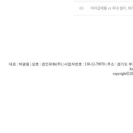
80
미러급레플 vs 국내 셀러, 뭐
대표 : 박광용 | 상호 : 경인유화(주) | 사업자번호 : 130-12-79970 | 주소 : 경기도 부천시 산
ky
copyrightⓒ20