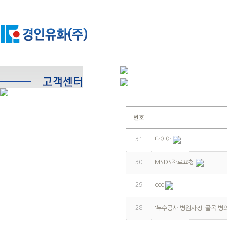
번호
31
다이아
30
MSDS자료요청
29
ccc
28
'누수공사·병원사정' 골목 병