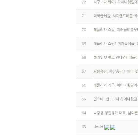
72
직구보다 싸다? 차이나핫딜에
71
미러급레플, 하이엔드레플 최
70
레플리카 쇼핑, 미러급레플
69
레플리카 쇼핑? 미러급레플,
68
셀러위챗 찾고 있다면? 레플
67
요율총판, 죽장총판 파트너 
66
레플리카 직구, 차이나핫딜에
65
인스타, 밴드보다 차이나핫딜
64
박광용 경인유화 대표, 남다
63
dddd