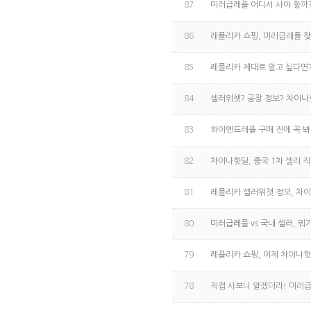
87
미러급레플 어디서 사야 할까
86
레플리카 쇼핑, 미러급레플 
85
레플리카 제대로 알고 싶다면
84
셀러위챗? 공장 정보? 차이나
83
하이엔드레플 구매 전에 꼭 봐
82
차이나핫딜, 중국 1차 셀러 
81
레플리카 셀러위챗 정보, 차
80
미러급레플 vs 국내 셀러, 뭐
79
레플리카 쇼핑, 이제 차이나
78
직접 사보니 알겠더라! 미러