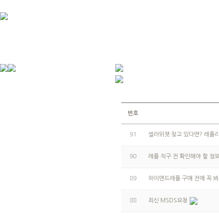
번호
91
셀러위챗 찾고 있다면? 레플
90
레플 직구 전 확인해야 할 정보
89
하이엔드레플 구매 전에 꼭 봐
88
최신 MSDS요청