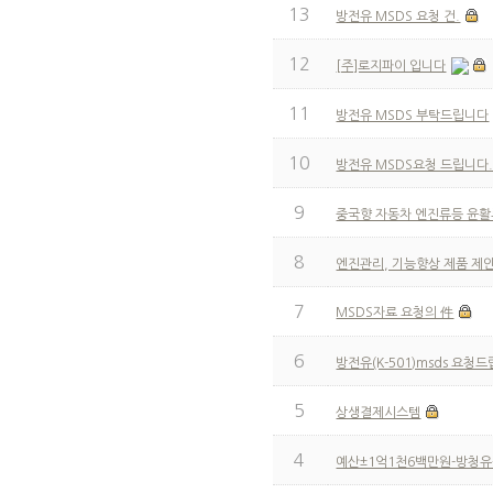
13
방전유 MSDS 요청 건.
12
[주]로지파이 입니다
11
방전유 MSDS 부탁드립니다
10
방전유 MSDS요청 드립니다
9
중국향 자동차 엔진류등 윤활
8
엔진관리, 기능향상 제품 제안
7
MSDS자료 요청의 件
6
방전유(K-501)msds 요청
5
상생결제시스템
4
예산±1억1천6백만원-방청